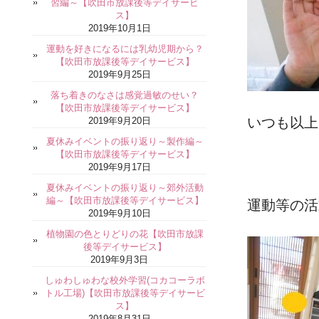
習編～【吹田市放課後等デイサービ
ス】
2019年10月1日
運動を好きになるには乳幼児期から？
【吹田市放課後等デイサービス】
2019年9月25日
落ち着きのなさは感覚過敏のせい？
【吹田市放課後等デイサービス】
いつも以上
2019年9月20日
夏休みイベントの振り返り～製作編～
【吹田市放課後等デイサービス】
2019年9月17日
夏休みイベントの振り返り～郊外活動
編～【吹田市放課後等デイサービス】
運動等の活
2019年9月10日
植物園の色とりどりの花【吹田市放課
後等デイサービス】
2019年9月3日
しゅわしゅわな校外学習(コカコーラボ
トル工場)【吹田市放課後等デイサービ
ス】
2019年8月31日