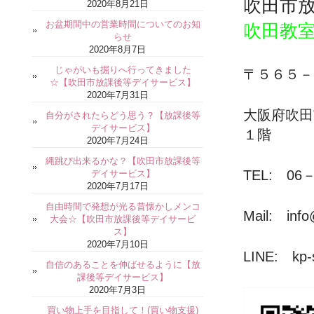
吹田市
2020年8月21日
お盆期間中の営業時間についてのお知
吹田教
らせ
2020年8月7日
じゃがいも掘りへ行ってきました
〒５６５－
☆【吹田市放課後等デイサービス】
2020年7月31日
大阪府吹
自分がされたらどう思う？【放課後等
デイサービス】
１階
2020年7月24日
縄跳び出来るかな？【吹田市放課後等
TEL: 06－
デイサービス】
2020年7月17日
自由時間で発想が光る昔懐かしメンコ
Mail: info
大会☆【吹田市放課後等デイサービ
ス】
2020年7月10日
LINE: kp-s
自信のあることを伸ばせるように【放
課後等デイサービス】
2020年7月3日
買い物上手を目指して！(買い物支援)