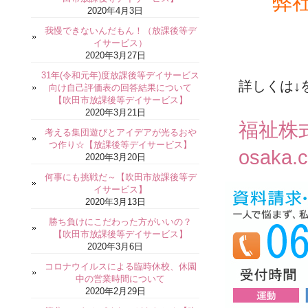
弊
2020年4月3日
我慢できないんだもん！（放課後等デ
イサービス）
2020年3月27日
31年(令和元年)度放課後等デイサービス
詳しくは↓
向け自己評価表の回答結果について
【吹田市放課後等デイサービス】
2020年3月21日
福祉株
考える集団遊びとアイデアが光るおや
つ作り☆【放課後等デイサービス】
osaka.
2020年3月20日
何事にも挑戦だ～【吹田市放課後等デ
イサービス】
2020年3月13日
勝ち負けにこだわった方がいいの？
【吹田市放課後等デイサービス】
2020年3月6日
コロナウイルスによる臨時休校、休園
中の営業時間について
2020年2月29日