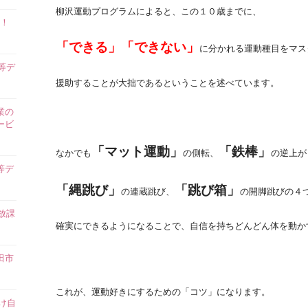
柳沢運動プログラムによると、この１０歳までに、
！
「できる」「できない」
に分かれる運動種目をマス
等デ
援助することが大拙であるということを述べています。
業の
ービ
「マット運動」
「鉄棒」
なかでも
の側転、
の逆上が
等デ
「縄跳び」
「跳び箱」
の連蔵跳び、
の開脚跳びの４
放課
確実にできるようになることで、自信を持ちどんどん体を動か
田市
これが、運動好きにするための「コツ」になります。
け自