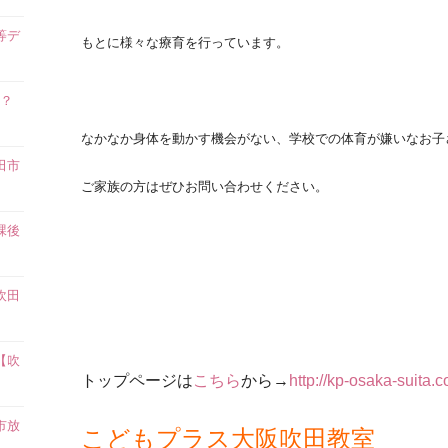
等デ
もとに様々な療育を行っています。
？
】
なかなか身体を動かす機会がない、学校での体育が嫌いなお子
田市
ご家族の方はぜひお問い合わせください。
課後
吹田
【吹
トップページは
こちら
から→
http://kp-osaka-suita.
市放
こどもプラス大阪吹田教室