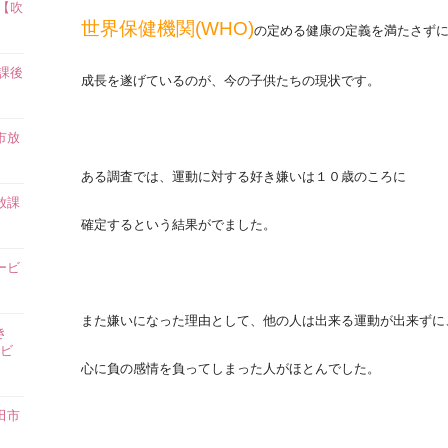
【吹
世界保健機関(WHO)
の定める健康の定義を満たさず
課後
成長を遂げているのが、今の子供たちの現状です。
市放
ある調査では、運動に対する好き嫌いは１０歳のころに
放課
確定するという結果がでました。
ービ
また嫌いになった理由として、他の人は出来る運動が出来ずに
き
ビ
心に負の感情を負ってしまった人がほとんでした。
田市