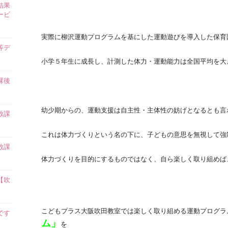
結果
ービ
実際に柳沢運動プログラムを基にした運動遊びを導入した保育
等デ
小学５年生に成長し、計測した体力・運動能力は全国平均を大
課後
幼少期からの、運動支援は自主性・主体性の妨げとなるとも言
放課
これは体力づくりという名の下に、子どもの意思を無視して強
放課
体力づくりを目的にするものではなく、自ら楽しく取り組めば
【吹
こどもプラス大阪吹田教室では楽しく取り組める運動プログラ
です
ム」
】
を