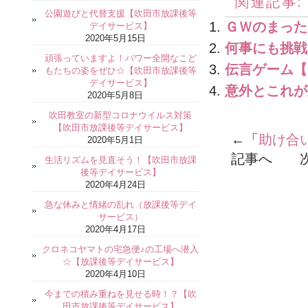
関連記事:
公園遊びと代替支援【吹田市放課後等
ＧＷのまった
デイサービス】
2020年5月15日
何事にも挑戦
頑張っていますよ！パワー全開なこど
伝言ゲーム【
もたちの姿をぜひ☆【吹田市放課後等
デイサービス】
意外とこれが
2020年5月8日
吹田教室の新型コロナウイルス対策
【吹田市放課後等デイサービス】
←「
助け合
2020年5月1日
記事へ 次
生活リズムを見直そう！【吹田市放課
後等デイサービス】
2020年4月24日
急な休みと情緒の乱れ（放課後等デイ
サービス）
2020年4月17日
クロネコヤマトの宅急便♪の工場へ潜入
☆【放課後等デイサービス】
2020年4月10日
今までの積み重ねを見せる時！？【吹
田市放課後等デイサービス】