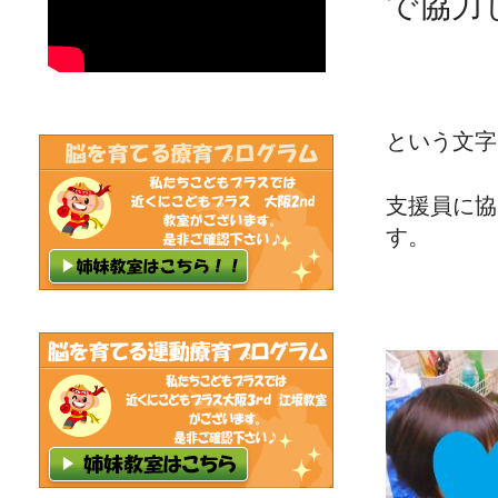
で協力
という文字
支援員に協
す。