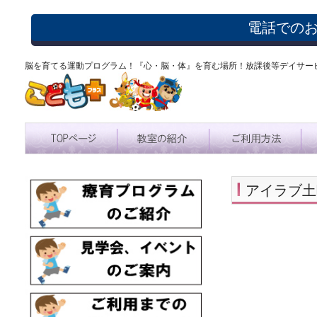
電話での
脳を育てる運動プログラム！『心・脳・体』を育む場所！放課後等デイサー
アイラブ土
吹田市 北
育 ダウン