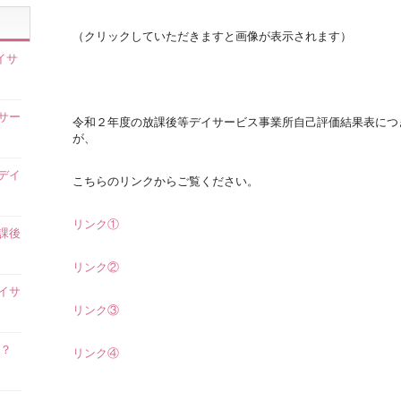
（クリックしていただきますと画像が表示されます）
イサ
サー
令和２年度の放課後等デイサービス事業所自己評価結果表につ
が、
デイ
こちらのリンクからご覧ください。
リンク①
課後
リンク②
イサ
リンク③
？
リンク④
】