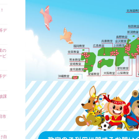
！
等デ
業の
ービ
等デ
放課
田市
け自