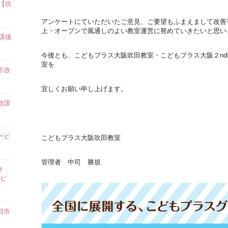
【吹
アンケートにていただいたご意見、ご要望もふまえまして改善
上・オープンで風通しのよい教室運営に努めていきたいと思い
課後
今後とも、こどもプラス大阪吹田教室・こどもプラス大阪２nd
室を
市放
宜しくお願い申し上げます。
放課
ービ
こどもプラス大阪吹田教室
管理者 中司 勝規
き
ビ
田市