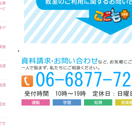
結果
ービ
等デ
課後
放課
放課
【吹
です
】